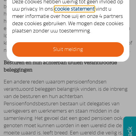
Deze cookies hebben weinig tot geen invloed op
beleggen. Rendement en risico gaan namelijk hand in
uw privacy. In ons
cookie statement
vindt u
hand. Investeringen in bedrijven die onfatsoenlijk met
meer informatie over hoe wij en onze 4 partners
hun omgeving, mensen of het milieu omgaan, vormen
deze cookies gebruiken. We mogen deze cookies
een risico. Ondernemingen met discutabele activiteiten
plaatsen zonder uw toestemming.
lopen het risico op boetes, schades, rechtszaken en
klantenboycots. Ze lopen het risico op termijn minder of
Sluit melding
niets meer te verdienen. Ze lopen het risico te verliezen.
Besturen en hun achterban willen verantwoorde
beleggingen
Een andere reden waarom pensioenfondsen
verantwoord beleggen belangrijk vinden, is de inbreng
van de besturen en hun achterban.
Pensioenfondsbesturen bestaan uit delegaties van
werkgevers en werknemers en staan midden in de
samenleving. Het gevoel dat een goed pensioen ook
genoten moet kunnen worden in een wereld die de
moeite waard is, leeft breed. Een wereld die veilig is, die