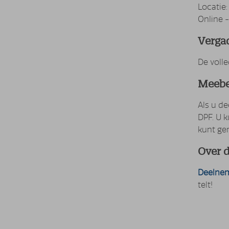
Locatie:
Online -
Verga
De voll
Meebe
Als u d
DPF. U 
kunt ge
Over 
Deelnem
telt!