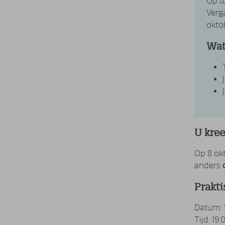
Op w
Verg
okto
Wat
U kree
Op 8 ok
anders
Prakti
Datum: 
Tijd: 19.