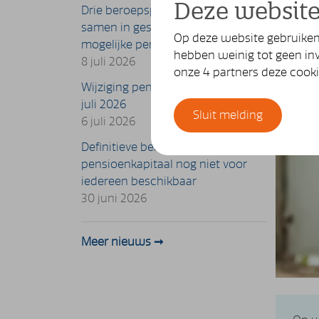
Deze website
Drie beroepspensioenfondsen
samen in gesprek met IG&H voor
Op deze website gebruiken 
mogelijke pensioenuitvoering
hebben weinig tot geen inv
8 juli 2026
onze 4 partners deze cook
Wijziging pensioenuitkering per 1
juli 2026
Sluit melding
6 juli 2026
Definitieve berekening
pensioenkapitaal nog niet voor
iedereen beschikbaar
30 juni 2026
Meer nieuws