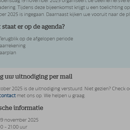
oensdag 19 november 2025 organiseert de deelnemersvereni
adering. Tijdens deze bijeenkomst krijgt u een toelichting o
ber 2025 is ingegaan. Daarnaast kijken we vooruit naar de 
 staat er op de agenda?
Terugblik op de afgelopen periode
Jaarrekening
Jaarplan
g uw uitnodiging per mail
tober 2025 is de uitnodiging verstuurd. Niet gezien? Chec
contact
met ons op. We helpen u graag.
sche informatie
19 november 2025
00 - 21.00 uur