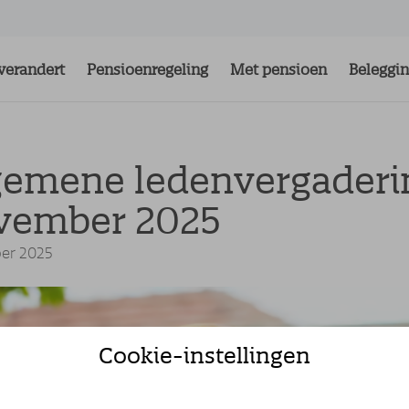
verandert
Pensioenregeling
Met pensioen
Beleggi
gemene ledenvergaderi
vember 2025
ber 2025
Cookie-instellingen