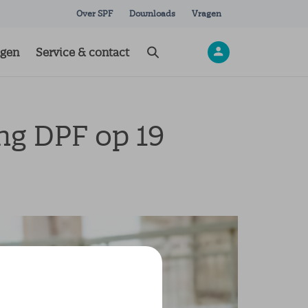
Over SPF
Downloads
Vragen
ngen
Service & contact
ng DPF op 19