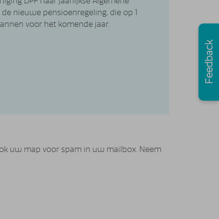
ging DPF haar jaarlijkse Algemene
p de nieuwe pensioenregeling, die op 1
plannen voor het komende jaar.
Feedback
k ook uw map voor spam in uw mailbox. Neem