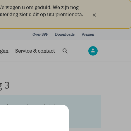
We vragen u om geduld. We zijn nog
werking ziet u dit op uw premienota.
Over SPF
Downloads
Vragen
ngen
Service & contact
g 3
tige documenten, zoals het