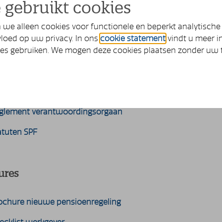
 gebruikt cookies
menten en statuten
we alleen cookies voor functionele en beperkt analytische
loed op uw privacy. In ons
cookie statement
vindt u meer i
ies gebruiken. We mogen deze cookies plaatsen zonder uw
nsioenreglement flexibele premieregeling
rplichtstelling
jstellingsbeleid *)
glement verantwoordingsorgaan
atuten SPF
ures
ochure nieuwe pensioenregeling