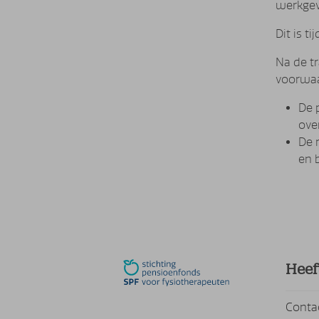
werkgev
Dit is t
Na de tr
voorwa
De 
ove
De 
en 
Heef
Conta