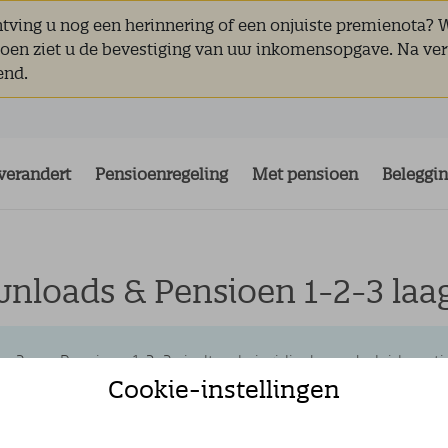
ving u nog een herinnering of een onjuiste premienota? 
ioen ziet u de bevestiging van uw inkomensopgave. Na ver
end.
verandert
Pensioenregeling
Met pensioen
Beleggi
nloads & Pensioen 1-2-3 laa
aag 3 van Pensioen 1-2-3 vindt u de juridische en beleidsma
Cookie-instellingen
ioenreglement.