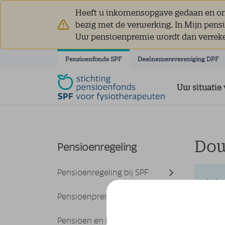
Heeft u inkomensopgave gedaan en ont
bezig met de verwerking. In Mijn pens
Uw pensioenpremie wordt dan verrek
Navigatie overslaan
Pensioenfonds SPF
Deelnemersvereniging DPF
Uw situatie 
Dow
Pensioenregeling
Pensioenregeling bij SPF
In l
pens
Pensioenpremie
Pensioen en belasting(aangifte)