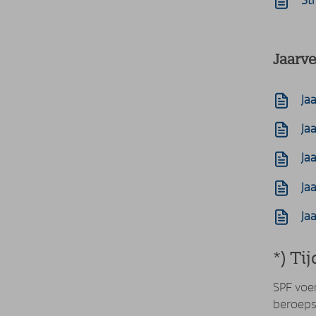
St
Jaarv
Ja
Ja
Ja
Ja
Ja
*) Ti
SPF voe
beroepsp