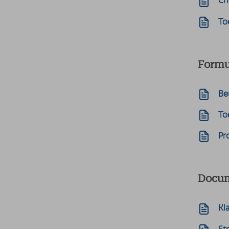
Ch
To
Formu
Be
To
Pr
Docum
Kl