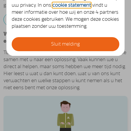
geschillenprocedure.
uw privacy. In ons
cookie statement
vindt u
meer informatie over hoe wij en onze 4 partners
deze cookies gebruiken. We mogen deze cookies
Klachten- en geschillenprocedure (pdf)
plaatsen zonder uw toestemming.
We doen ons uiterste best om ervoor te zorgen dat u
een goede service van ons ontvangt
Sluit melding
Toch niet tevreden? Laat het ons weten, dan zoeken we
samen met u naar een oplossing. Vaak kunnen we u
direct al helpen, maar soms hebben we meer tijd nodig.
Hier leest u wat u dan kunt doen, wat u van ons kunt
verwachten en welke stappen u kunt nemen als u het
niet eens bent met onze oplossing.