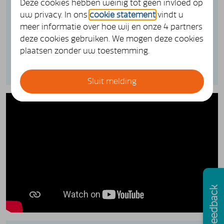
Deze cookies hebben weinig tot geen invloed op
SPF verzorgt de pensioenregeling. We hebben
uw privacy. In ons
cookie statement
vindt u
daarover video's voor u gemaakt. Deze animatie
meer informatie over hoe wij en onze 4 partners
gaat over wat er met uw pensioen gebeurt als u
deze cookies gebruiken. We mogen deze cookies
beroepsarbeidsongeschikt wordt. Dat betekent
plaatsen zonder uw toestemming.
dat u niet meer kunt werken als fysiotherapeut.
Sluit melding
Feedback