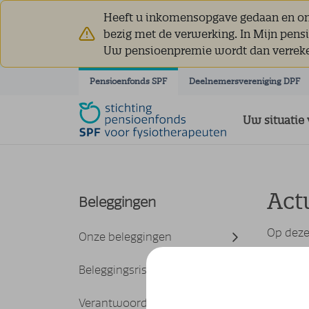
Heeft u inkomensopgave gedaan en ont
bezig met de verwerking. In Mijn pens
Uw pensioenpremie wordt dan verrek
Navigatie overslaan
Pensioenfonds SPF
Deelnemersvereniging DPF
Uw situatie 
Act
Beleggingen
Op deze
Onze beleggingen
Onde
Beleggingsrisico
In apri
Verantwoord beleggen
hiervoor