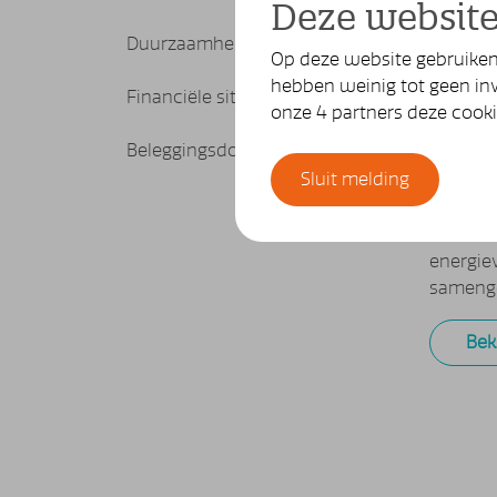
Deze website
beeld of
Duurzaamheidsinformatie
nog ste
Op deze website gebruiken 
hebben weinig tot geen inv
Financiële situatie
Lee
onze 4 partners deze cook
Beleggingsdocumenten
Resu
Sluit melding
SPF bele
maar oo
energie
samenge
Bek