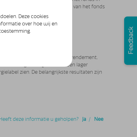
ij belangrijk? En zijn de keuzes van het fonds
 doelen. Deze cookies
nformatie over hoe wij en
Feedback
 toestemming.
nds niet alleen naar financieel rendement,
meer een lagere CO
-uitstoot, een lager
2
label zien. De belangrijkste resultaten zijn
Heeft deze informatie u geholpen?
Ja
/
Nee